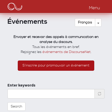
Main
Aller
au
Menu
navigation
contenu
principal
Événements
Toggle
Français
Envoyer et recevoir des appels à communication en
analyse du discours.
Tous les événements en bref.
Rejoignez les
événements de DiscourseNet
.
S'inscrire pour promouvoir un événement
Enter keywords
Search