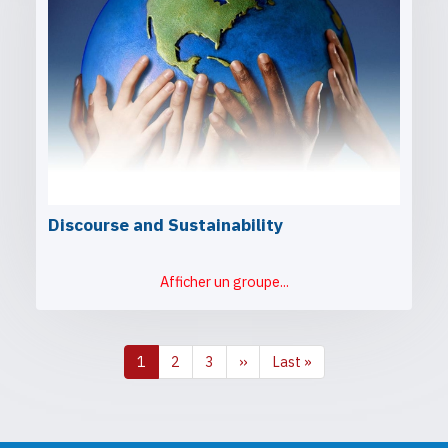
Discourse and Sustainability
Afficher un groupe...
Page
1
Page
2
Page
3
Page
››
Dernière
Last »
Pagination
courante
suivante
page