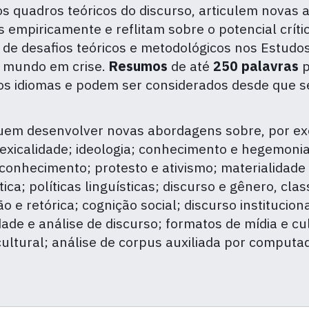
 quadros teóricos do discurso, articulem novas 
s empiricamente e reflitam sobre o potencial crí
de desafios teóricos e metodológicos nos Estudo
m mundo em crise.
Resumos
de até
250 palavras
s idiomas e podem ser considerados desde que se
uem desenvolver novas abordagens sobre, por ex
xicalidade; ideologia; conhecimento e hegemonia;
hecimento; protesto e ativismo; materialidade e d
tica; políticas linguísticas; discurso e gênero, cl
 e retórica; cognição social; discurso institucion
ade e análise de discurso; formatos de mídia e cult
cultural; análise de corpus auxiliada por computa