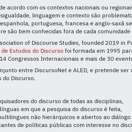
 de acordo com os contextos nacionais ou regiona
desigualdade, linguagem e contexto são problemat
ua espanhola, portuguesa, francesa e anglo-saxã s
 são bem conhecidas fora de cada comunidade li
ssociation of Discourse Studies, founded 2019 in Par
 de Estudos
do Discurso
foi formada em 1995 par
 14 Congressos Internacionais e mais de 30 even
unto entre DiscursoNet e ALED, e pretende ser u
s do Discurso.
uisadores do discurso de todas as disciplinas,
ínguas em que a pesquisa do discurso é feita,
ultilingues não hierárquicos e abertos ao diálogo 
cantes de políticas públicas com interesse no dis