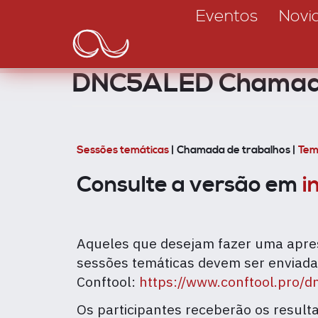
Main
Passar
Eventos
Novi
para
navigation
o
conteúdo
DNC5ALED Chamada
principal
Sessões temáticas
| Chamada de trabalhos |
Te
Consulte a versão em
i
Aqueles que desejam fazer uma apres
sessões temáticas devem ser enviad
Conftool:
https://www.conftool.pro/
Os participantes receberão os resulta