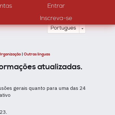
ntas
Entrar
Inscreva-se
Toggle Drop
Português
Organização
|
Outras línguas
formações atualizadas.
ssões gerais quanto para uma das 24
ativo
023.