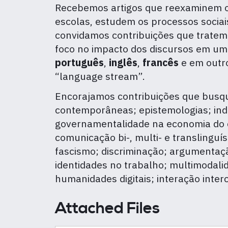
Recebemos artigos que reexaminem os
escolas, estudem os processos sociai
convidamos contribuições que tratem 
foco no impacto dos discursos em u
português
,
inglês
,
francês
e em outro
“language stream”.
Encorajamos contribuições que busq
contemporâneas; epistemologias; inde
governamentalidade na economia do con
comunicação bi-, multi- e translinguís
fascismo; discriminação; argumentação
identidades no trabalho; multimodalid
humanidades digitais; interação inter
Attached Files