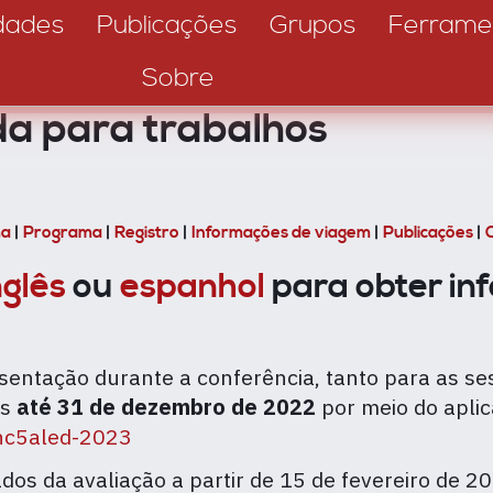
dades
Publicações
Grupos
Ferrame
Sobre
 para trabalhos
ma
|
Programa
|
Registro
|
Informações de viagem
|
Publicações
|
nglês
ou
espanhol
para obter in
entação durante a conferência, tanto para as se
as
até 31 de dezembro de 2022
por meio do aplic
dnc5aled-2023
dos da avaliação a partir de 15 de fevereiro de 2