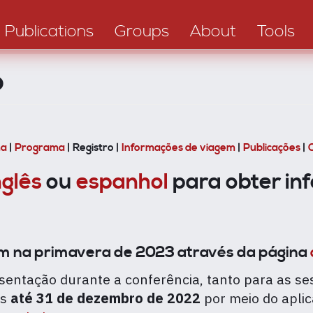
Publications
Groups
About
Tools
o
ma
|
Programa
| Registro |
Informações de viagem
|
Publicações
|
nglês
ou
espanhol
para obter in
em na primavera de 2023 através da página
entação durante a conferência, tanto para as se
as
até 31 de dezembro de 2022
por meio do aplic