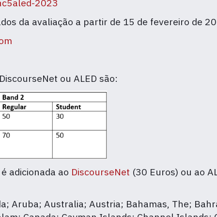
dnc5aled-2023
dos da avaliação a partir de 15 de fevereiro de 2
com
DiscourseNet ou ALED são:
 é adicionada ao
DiscourseNet
(30 Euros) ou ao AL
a; Aruba; Australia; Austria; Bahamas, The; Bah
salam; Canada; Cayman Islands; Channel Islands; C