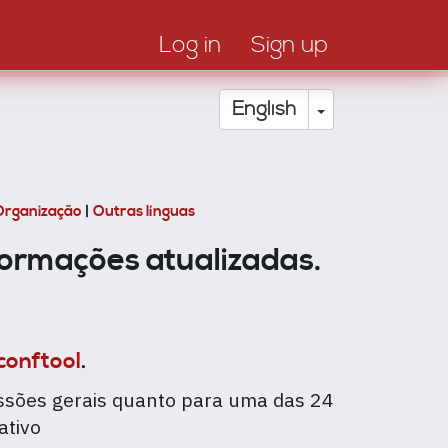
Log in
Sign up
Toggle Drop
English
Organização
|
Outras línguas
formações atualizadas.
conftool
.
ssões gerais quanto para uma das 24
ativo