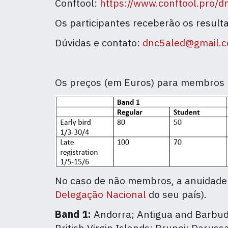
Conftool:
https://www.conftool.pro/
Os participantes receberão os resulta
Dúvidas e contato:
dnc5aled@gmail.
Os preços (em Euros) para membros 
No caso de não membros, a anuidade
Delegação Nacional
do seu país).
Band 1:
Andorra; Antigua and Barbud
British Virgin Islands; Brunei; Darus