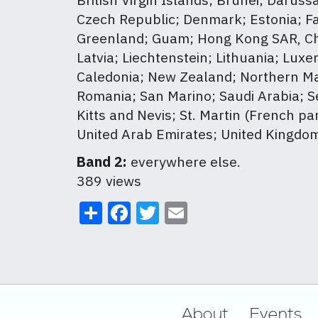
Czech Republic; Denmark; Estonia; Fa
Greenland; Guam; Hong Kong SAR, China
Latvia; Liechtenstein; Lithuania; Lu
Caledonia; New Zealand; Northern Ma
Romania; San Marino; Saudi Arabia; Se
Kitts and Nevis; St. Martin (French p
United Arab Emirates; United Kingdom;
Band 2:
everywhere else.
389 views
Share
Facebook
Twitter
Email
Footer
About
Events