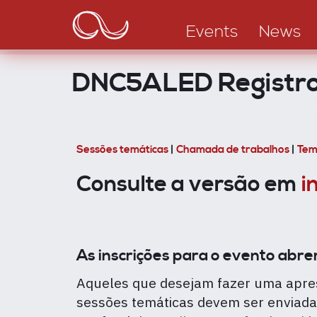
Main
Skip
to
navigation
Events
News
main
content
DNC5ALED Registr
Sessões temáticas
|
Chamada de trabalhos
|
Te
Consulte a versão em
i
As inscrições para o evento abr
Aqueles que desejam fazer uma apres
sessões temáticas devem ser enviad