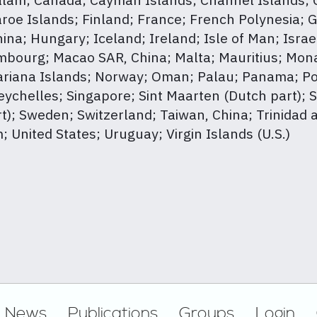
roe Islands; Finland; France; French Polynesia; G
; Hungary; Iceland; Ireland; Isle of Man; Israel;
xembourg; Macao SAR, China; Malta; Mauritius; Mo
riana Islands; Norway; Oman; Palau; Panama; Pola
ychelles; Singapore; Sint Maarten (Dutch part); Sl
art); Sweden; Switzerland; Taiwan, China; Trinidad
 United States; Uruguay; Virgin Islands (U.S.)
News
Publications
Groups
Login