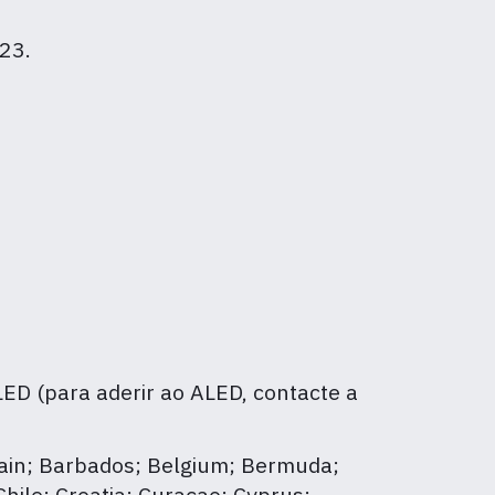
023.
ED (para aderir ao ALED, contacte a
rain; Barbados; Belgium; Bermuda;
hile; Croatia; Curaçao; Cyprus;