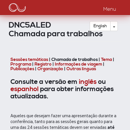
Main
Skip
to
Menu
navigation
main
content
DNC5ALED
Toggle
English
Chamada para trabalhos
Sessões temáticas
| Chamada de trabalhos |
Tema
|
Programa
|
Registro
|
Informações de viagem
|
Publicações
|
Organização
|
Outras línguas
Consulte a versão em
inglês
ou
espanhol
para obter informações
atualizadas.
Aqueles que desejam fazer uma apresentação durante a
conferência, tanto para as sessões gerais quanto para
uma das 24 sessões temáticas devem ser enviadas
até