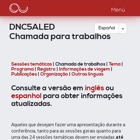
Main
Pasar
al
Menú
navigation
contenido
principal
DNC5ALED
Toggle
Español
Chamada para trabalhos
Sessões temáticas
| Chamada de trabalhos |
Tema
|
Programa
|
Registro
|
Informações de viagem
|
Publicações
|
Organização
|
Outras línguas
Consulte a versão em
inglês
ou
espanhol
para obter informações
atualizadas.
Aqueles que desejam fazer uma apresentação durante a
conferência, tanto para as sessões gerais quanto para
uma das 24 sessões temáticas devem ser enviadas
até