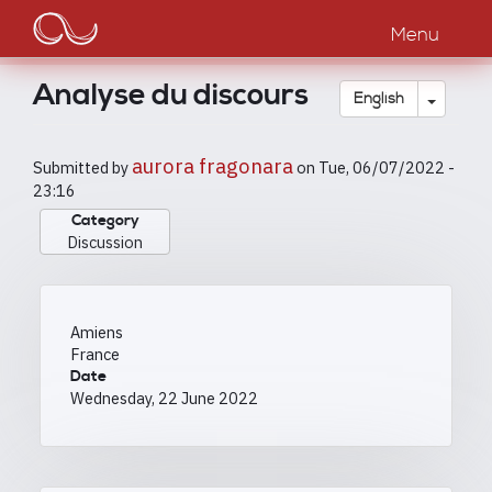
Main
Skip
to
Menu
navigation
main
content
Analyse du discours
Toggle
English
aurora fragonara
Submitted by
on
Tue, 06/07/2022 -
23:16
Category
Discussion
Amiens
France
Date
Wednesday, 22 June 2022