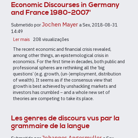
Economic Discourses in Germany
and France 1980-2007'
Jochen Mayer
Submetido por
a
Sex, 2018-08-31
14:49
Ler mais
sobre
208 visualizações
'Ideological
The recent economic and financial crisis revealed,
Competition
among other things, an epistemological crisis in
in
economics. For the first time in decades, both public and
Economics:
professional spheres are rethinking all the ‘big
Economists
questions’ (e.g. growth, (un-)employment, distribution
and
of wealth). It seems as if the consensus view that
Economic
growth is best achieved by unshackling markets and
Discourses
investors has crumbled – and a whole new set of
in
theories are competing to take its place.
Germany
and
France
Les genres de discours vus par la
1980-
grammaire de la langue
2007'
Johannes Angermuller