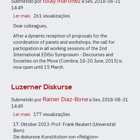
tulay martinez
mit
Submetido por
a
Sex, 2018-08-31
Prof.
14:49
em.
Ler mais
sobre
261 visualizações
Ruth
EDiSo
Dear colleagues,
Wodak
2015
-
After a dynamic reception of proposals for the
Discourses
coordination of panels and workshops, the call for
and
participation in all working sessions of the 2nd
Societies
International EDiSo Symposium - Discourses and
on
Societies on the Move (Coimbra, 18-20 June, 2015) is
the
now open until 15 March.
Move
Luzerner Diskurse
Rainer Diaz-Bone
Submetido por
a
Sex, 2018-08-31
14:49
Ler mais
sobre
177 visualizações
Luzerner
17. Oktober 2013: Prof. Frank Neubert (Universität
Diskurse
Bern)
Die diskursive Konstitution von «Religion»