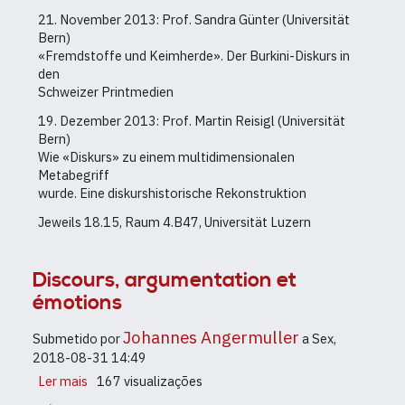
21. November 2013: Prof. Sandra Günter (Universität
Bern)
«Fremdstoffe und Keimherde». Der Burkini-Diskurs in
den
Schweizer Printmedien
19. Dezember 2013: Prof. Martin Reisigl (Universität
Bern)
Wie «Diskurs» zu einem multidimensionalen
Metabegriff
wurde. Eine diskurshistorische Rekonstruktion
Jeweils 18.15, Raum 4.B47, Universität Luzern
Discours, argumentation et
émotions
Johannes Angermuller
Submetido por
a
Sex,
2018-08-31 14:49
Ler mais
sobre
167 visualizações
Discours,