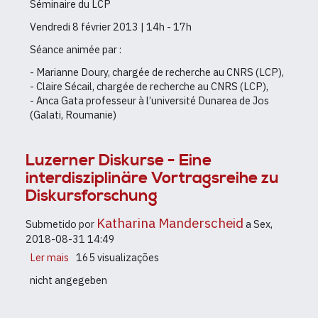
Séminaire du LCP
argumentation
et
Vendredi 8 février 2013 | 14h - 17h
émotions
Séance animée par :
- Marianne Doury, chargée de recherche au CNRS (LCP),
- Claire Sécail, chargée de recherche au CNRS (LCP),
- Anca Gata professeur à l’université Dunarea de Jos
(Galati, Roumanie)
Luzerner Diskurse - Eine
interdisziplinäre Vortragsreihe zu
Diskursforschung
Katharina Manderscheid
Submetido por
a
Sex,
2018-08-31 14:49
Ler mais
sobre
165 visualizações
Luzerner
nicht angegeben
Diskurse
-
Eine