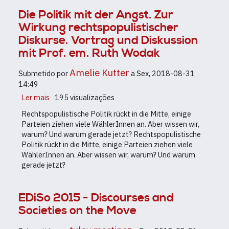
Die Politik mit der Angst. Zur
Wirkung rechtspopulistischer
Diskurse. Vortrag und Diskussion
mit Prof. em. Ruth Wodak
Amelie Kutter
Submetido por
a
Sex, 2018-08-31
14:49
Ler mais
sobre
195 visualizações
Die
Rechtspopulistische Politik rückt in die Mitte, einige
Politik
Parteien ziehen viele WählerInnen an. Aber wissen wir,
mit
warum? Und warum gerade jetzt? Rechtspopulistische
der
Politik rückt in die Mitte, einige Parteien ziehen viele
Angst.
WählerInnen an. Aber wissen wir, warum? Und warum
Zur
gerade jetzt?
Wirkung
rechtspopulistischer
Diskurse.
EDiSo 2015 - Discourses and
Vortrag
Societies on the Move
und
Diskussion