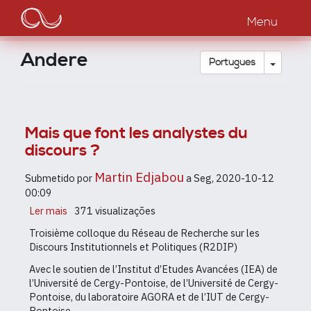
Main
Passar
para
Menu
navigation
o
conteúdo
Andere
principal
Toggle
Português
Mais que font les analystes du
discours ?
Martin Edjabou
Submetido por
a
Seg, 2020-10-12
00:09
Ler mais
sobre
371 visualizações
Mais
Troisième colloque du Réseau de Recherche sur les
que
Discours Institutionnels et Politiques (R2DIP)
font
les
Avec le soutien de l’Institut d’Etudes Avancées (IEA) de
analystes
l’Université de Cergy-Pontoise, de l’Université de Cergy-
du
Pontoise, du laboratoire AGORA et de l’IUT de Cergy-
discours
Pontoise