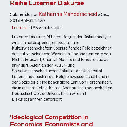
Reihe Luzerner Diskurse
interdisziplinäre
Vortragsreihe
Katharina Manderscheid
Submetido por
a
Sex,
zu
2018-08-31 14:49
Diskursforschung
Ler mais
sobre
188 visualizações
Reihe
Luzerner Diskurse. Mit dem Begriff der Diskursanalyse
Luzerner
wird ein heterogenes, die Sozial- und
Diskurse
Kulturwissenschaften übergreifendes Feld bezeichnet,
das auf verschiedene Weisen an Theorieelemente von
Michel Foucault, Chantal Mouffe und Ernesto Laclau
anknüpft. Allein an der Kultur- und
Sozialwissenschaftlichen Fakultät der Universität
Luzern findet sich in der Religionswissenschaft und in
der Soziologie eine beachtliche Zahl von Forschenden,
die in diesem Feld arbeiten. Aber auch an benachbarten
Deutschschweizer Universitäten wird mit
Diskursbegriffen geforscht.
'Ideological Competition in
Economics: Economists and