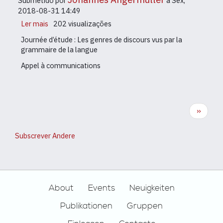
Submetido por
a
Sex,
2018-08-31 14:49
Ler mais
sobre
202 visualizações
Les
Journée d’étude : Les genres de discours vus par la
genres
grammaire de la langue
de
discours
Appel à communications
vus
par
la
grammaire
Paginação
Próxim
››
de
página
la
langue
Subscrever Andere
Footer
About
Events
Neuigkeiten
Publikationen
Gruppen