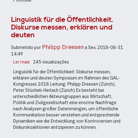
?
Linguistik für die Öffentlichkeit.
Diskurse messen, erklären und
deuten
Philipp Dreesen
Submetido por
a
Sex, 2018-08-31
14:49
Ler mais
sobre
245 visualizações
Linguistik
Linguistik für die Öffentlichkeit: Diskurse messen,
für
erklären und deuten Symposium im Rahmen des GAL-
die
Kongresses 2018 Leitung: Philipp Dreesen (Zürich),
Öffentlichkeit.
Peter Stücheli‐Herlach (Zürich) Es besteht bei
Diskurse
unterschiedlichen Akteursgruppen aus Wirtschaft,
messen,
Politik und Zivilgesellschaft eine enorme Nachfrage
erklären
nach Analysen großer Datenmengen, um öffentliche
und
Kommunikation besser verstehen und entsprechende
deuten
Dynamiken wie die Entwicklung von Kontroversen und
Diskurskoalitionen antizipieren zu können.