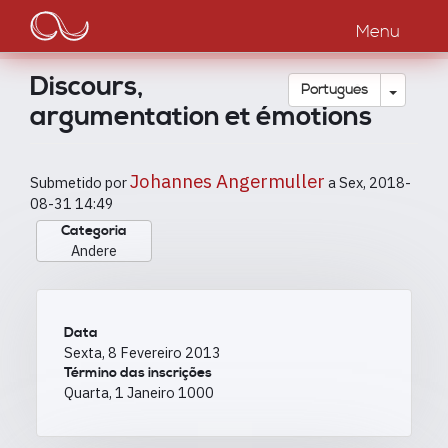
Main
Passar
para
Menu
navigation
o
conteúdo
Discours,
principal
Toggle
Português
argumentation et émotions
Johannes Angermuller
Submetido por
a
Sex, 2018-
08-31 14:49
Categoria
Andere
Data
Sexta, 8 Fevereiro 2013
Término das inscrições
Quarta, 1 Janeiro 1000