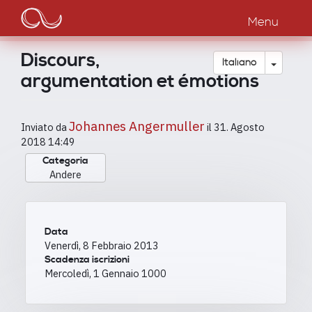
Main
Salta
al
Menu
navigation
contenuto
principale
Discours,
Toggle
Italiano
argumentation et émotions
Johannes Angermuller
Inviato da
il
31. Agosto
2018 14:49
Categoria
Andere
Data
Venerdì, 8 Febbraio 2013
Scadenza iscrizioni
Mercoledì, 1 Gennaio 1000