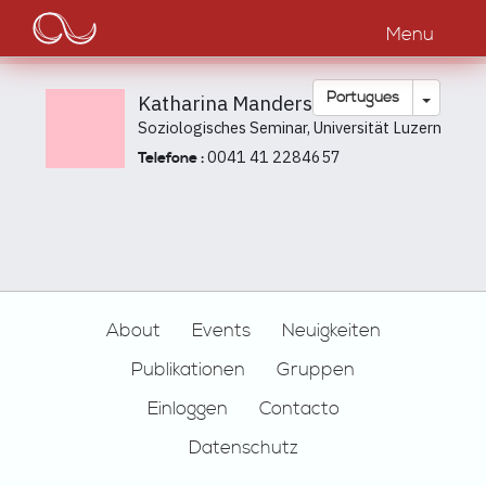
Main
Passar
para
Menu
navigation
o
conteúdo
principal
Toggle
Português
Katharina Manderscheid
Soziologisches Seminar, Universität Luzern
0041 41 2284657
Telefone :
Footer
About
Events
Neuigkeiten
Publikationen
Gruppen
Einloggen
Contacto
Datenschutz