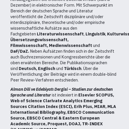
Dezember) in elektronischer Form.
Mit Schwerpunkt im
Bereich der deutschen Sprache und Literatur
veröffentlicht die Zeitschrift disziplinäre und/oder
interdisziplinäre, theoretische und/oder empirische
wissenschaftliche Aufsätze aus den
Fachgebieten
Literaturwissenschaft
,
Linguistik
,
Kulturwis
Übersetzungswissenschaft,
Filmwissenschaft, Medienwissenschaft
und
DaF/DaZ.
Neben Aufsätzen finden sich in der Zeitschrift
auch Buchrezensionen und Kongressberichte über die
oben erwähnten Bereiche. Die Publikationssprachen
sind
Deutsch, Englisch
und
Türkisch
. Über die
Veröffentlichung der Beiträge wird in einem double-blind
Peer Review-Verfahren entschieden.
Alman Dili ve Edebiyatı Dergisi – Studien zur deutschen
Sprache und Literatur
ist indexiert in
Elsevier SCOPUS,
Web of Science Clarivate Analytics Emerging
Sources Citation Index (ESCI), Erih Plus,
MIAR,
MLA
International Bibliography, EBSCO Communication
Source, EBSCO Central & Eastern European
Academic Source, Proquest, DOAJ, TR-INDEX