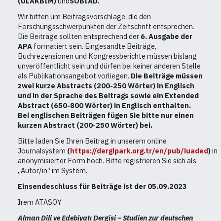
(ULAKBIM)
und
SOBIAD.
Wir bitten um Beitragsvorschläge, die den
Forschungsschwerpunkten der Zeitschrift entsprechen.
Die Beiträge sollten entsprechend der
6. Ausgabe der
APA
formatiert sein. Eingesandte Beiträge,
Buchrezensionen und Kongressberichte müssen bislang
unveröffentlicht sein und dürfen bei keiner anderen Stelle
als Publikationsangebot vorliegen.
Die Beiträge müssen
zwei kurze Abstracts (200-250 Wörter) in Englisch
und in der Sprache des Beitrags sowie ein Extended
Abstract (650-800 Wörter) in Englisch enthalten.
Bei englischen Beiträgen fügen Sie bitte nur einen
kurzen Abstract (200-250 Wörter) bei.
Bitte laden Sie Ihren Beitrag in unserem online
Journalsystem
(
https://dergipark.org.tr/en/pub/iuaded
)
in
anonymisierter Form hoch. Bitte registrieren Sie sich als
„Autor/in“ im System.
Einsendeschluss für Beiträge ist der
05.09.2023
Irem ATASOY
Alman Dili ve Edebiyatı Dergisi – Studien zur deutschen