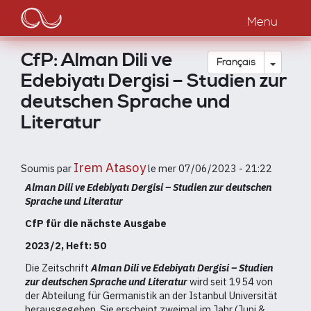
Main
Aller
au
Menu
navigation
contenu
principal
CfP: Alman Dili ve
Toggle
Français
Edebiyatı Dergisi – Studien zur
deutschen Sprache und
Literatur
Irem Atasoy
Soumis par
le
mer 07/06/2023 - 21:22
Alman Dili ve Edebiyatı Dergisi – Studien zur deutschen
Sprache und Literatur
CfP für die nächste Ausgabe
2023/2, Heft: 50
Die Zeitschrift
Alman Dili ve Edebiyatı Dergisi – Studien
zur deutschen Sprache und Literatur
wird seit 1954 von
der Abteilung für Germanistik an der Istanbul Universität
herausgegeben. Sie erscheint zweimal im Jahr (Juni &