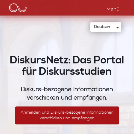
Main
Direkt
zum
Menü
navigation
Inhalt
Dropdow
Deutsch
DiskursNetz: Das Portal
für Diskursstudien
Diskurs-bezogene Informationen
verschicken und empfangen.
Anmelden und Diskurs-bezogene Informationen
verschicken und empfangen