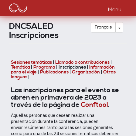
Main
Aller
au
Menu
navigation
contenu
principal
DNC5ALED
Toggle
Français
Inscripciones
Sesiones temáticas
|
Llamado a contribuciones
|
Temática
|
Programa
| Inscripciones |
Información
para el viaje
|
Publicaciones
|
Organización
|
Otras
lenguas
|
Las inscripciones para el evento se
abren en primavera de 2023 a
través de la página de
Conftool
.
Aquellas personas que desean realizar una
presentación durante la conferencia, pueden
enviar resúmenes tanto para las sesiones generales
como para una de las 24 sesiones temáticas deben ser