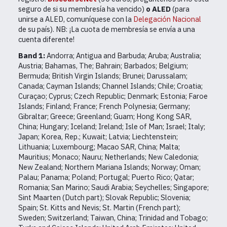
seguro de si su membresía ha vencido)
o ALED
(para
unirse a ALED, comuníquese con la
Delegación Nacional
de su país). NB: ¡La cuota de membresía se envía a una
cuenta diferente!
Band 1:
Andorra; Antigua and Barbuda; Aruba; Australia;
Austria; Bahamas, The; Bahrain; Barbados; Belgium;
Bermuda; British Virgin Islands; Brunei; Darussalam;
Canada; Cayman Islands; Channel Islands; Chile; Croatia;
Curaçao; Cyprus; Czech Republic; Denmark; Estonia; Faroe
Islands; Finland; France; French Polynesia; Germany;
Gibraltar; Greece; Greenland; Guam; Hong Kong SAR,
China; Hungary; Iceland; Ireland; Isle of Man; Israel; Italy;
Japan; Korea, Rep.; Kuwait; Latvia; Liechtenstein;
Lithuania; Luxembourg; Macao SAR, China; Malta;
Mauritius; Monaco; Nauru; Netherlands; New Caledonia;
New Zealand; Northern Mariana Islands; Norway; Oman;
Palau; Panama; Poland; Portugal; Puerto Rico; Qatar;
Romania; San Marino; Saudi Arabia; Seychelles; Singapore;
Sint Maarten (Dutch part); Slovak Republic; Slovenia;
Spain; St. Kitts and Nevis; St. Martin (French part);
Sweden; Switzerland; Taiwan, China; Trinidad and Tobago;