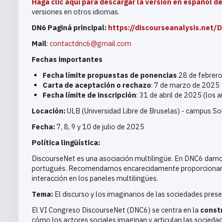
Haga clic aquí para descargar la versión en español d
versiones en otros idiomas.
DN6 Paginá principal:
https://discourseanalysis.net
Mail
:
contactdnc6@gmail.com
Fechas importantes
Fecha límite propuestas de ponencias
28 de febrer
Carta de aceptación o rechazo
: 7 de marzo de 2025
Fecha límite de inscripción
: 31 de abril de 2025 (los
Locación:
ULB (Universidad Libre de Bruselas) - campus S
Fecha:
7, 8, 9 y 10 de julio de 2025
Política lingüística:
DiscourseNet es una asociación multilingüe. En DNC6 damos 
portugués. Recomendamos encarecidamente proporcionar una 
interacción en los paneles multilingües.
Tema:
El discurso y los imaginarios de las sociedades pre
El VI Congreso DiscourseNet (DNC6) se centra en la
constr
cómo los actores sociales imaginan y articulan las socieda