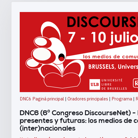
DNC6 Paginá principal
|
Oradores principales
|
Programa
|
R
DNC6 (6º Congreso DiscourseNet) - E
presentes y futuras: los medios de 
(inter)nacionales