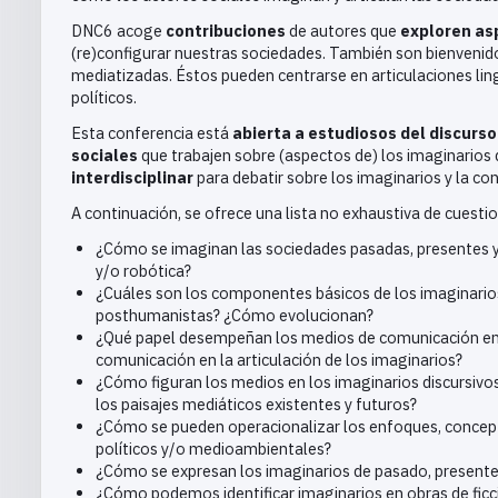
DNC6 acoge
contribuciones
de autores que
exploren as
(re)configurar nuestras sociedades. También son bienvenidos
mediatizadas. Éstos pueden centrarse en articulaciones lingü
políticos.
Esta conferencia está
abierta a estudiosos del discurso
sociales
que trabajen sobre (aspectos de) los imaginarios
interdisciplinar
para debatir sobre los imaginarios y la co
A continuación, se ofrece una lista no exhaustiva de cuest
¿Cómo se imaginan las sociedades pasadas, presentes y 
y/o robótica?
¿Cuáles son los componentes básicos de los imaginarios
posthumanistas? ¿Cómo evolucionan?
¿Qué papel desempeñan los medios de comunicación en l
comunicación en la articulación de los imaginarios?
¿Cómo figuran los medios en los imaginarios discursivo
los paisajes mediáticos existentes y futuros?
¿Cómo se pueden operacionalizar los enfoques, conceptos
políticos y/o medioambientales?
¿Cómo se expresan los imaginarios de pasado, presente 
¿Cómo podemos identificar imaginarios en obras de ficció