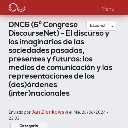
Main
Pasar
al
Menú
navigation
contenido
principal
DNC6 (6º Congreso
Toggle
Español
DiscourseNet) - El discurso y
los imaginarios de las
sociedades pasadas,
presentes y futuras: los
medios de comunicación y las
representaciones de los
(des)órdenes
(inter)nacionales
Jan Zienkowski
Enviado por
el
Mié, 26/06/2024 -
23:33
Categoría