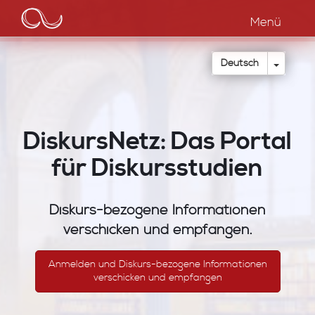
Main
Direkt
zum
Menü
navigation
Inhalt
Dropdow
Deutsch
DiskursNetz: Das Portal
für Diskursstudien
Diskurs-bezogene Informationen
verschicken und empfangen.
Anmelden und Diskurs-bezogene Informationen
verschicken und empfangen