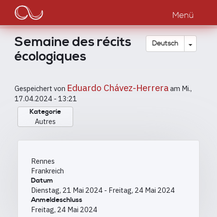
Main
Direkt
zum
Menü
navigation
Inhalt
Semaine des récits
Dropdow
Deutsch
écologiques
Eduardo Chávez-Herrera
Gespeichert von
am
Mi.,
17.04.2024 - 13:21
Kategorie
Autres
Rennes
Frankreich
Datum
Dienstag, 21 Mai 2024
-
Freitag, 24 Mai 2024
Anmeldeschluss
Freitag, 24 Mai 2024