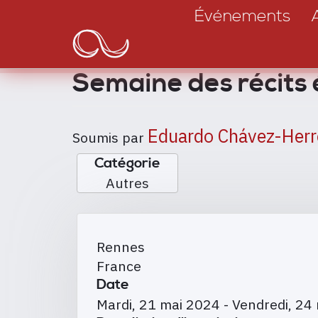
Main
Aller
Événements
au
navigation
contenu
principal
Semaine des récits 
Eduardo Chávez-Herr
Soumis par
Catégorie
Autres
Rennes
France
Date
Mardi, 21 mai 2024
-
Vendredi, 24