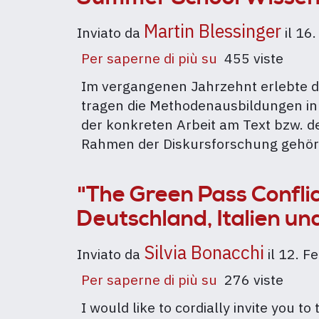
Martin Blessinger
Inviato da
il
16.
Per saperne di più su
Summer
455 viste
School
Im vergangenen Jahrzehnt erlebte d
Wissenssoziolo
tragen die Methodenausbildungen in
Diskursanalyse
der konkreten Arbeit am Text bzw. d
2022
Rahmen der Diskursforschung gehör
"The Green Pass Conflic
Deutschland, Italien un
Silvia Bonacchi
Inviato da
il
12. F
Per saperne di più su
"The
276 viste
Green
I would like to cordially invite you
Pass