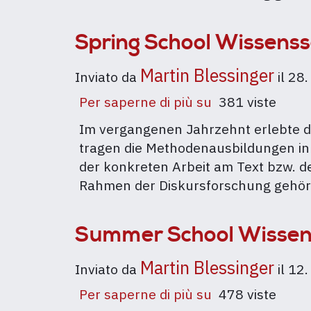
2026
Spring School Wissens
Martin Blessinger
Inviato da
il
28.
Per saperne di più su
Spring
381 viste
School
Im vergangenen Jahrzehnt erlebte d
Wissenssoziolo
tragen die Methodenausbildungen in
Diskursanalyse
der konkreten Arbeit am Text bzw. d
(WDA)
Rahmen der Diskursforschung gehör
2025
Summer School Wissens
Martin Blessinger
Inviato da
il
12.
Per saperne di più su
Summer
478 viste