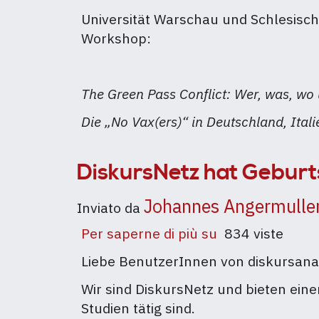
Wer,
Universität Warschau und Schlesisc
was,
Workshop:
wo
und
wie?
The Green Pass Conflict: Wer, was, wo
Die
„No
Die „No Vax(ers)“ in Deutschland, Ital
Vax(ers)“
in
DiskursNetz hat Geburt
Deutschland,
Italien
Johannes Angermulle
Inviato da
und
Per saperne di più su
DiskursNetz
834 viste
Polen
hat
Workshop,
Liebe BenutzerInnen von diskursana
Geburtstag
online,
Wir sind DiskursNetz und bieten eine
und
16.12.2021
Studien tätig sind.
Mitgliedertreff
–