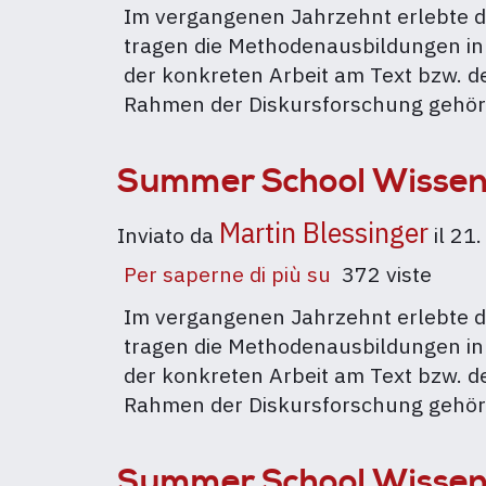
School
Im vergangenen Jahrzehnt erlebte d
Wissenssoziolo
tragen die Methodenausbildungen in
Diskursanalyse
der konkreten Arbeit am Text bzw. d
2024
Rahmen der Diskursforschung gehör
Summer School Wissens
Martin Blessinger
Inviato da
il
21.
Per saperne di più su
Summer
372 viste
School
Im vergangenen Jahrzehnt erlebte d
Wissenssoziolo
tragen die Methodenausbildungen in
Diskursanalyse
der konkreten Arbeit am Text bzw. d
2023
Rahmen der Diskursforschung gehör
Summer School Wissens