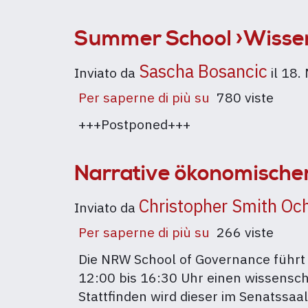
17.12.2021
Summer School ›Wissen
Sascha Bosancic
Inviato da
il
18.
Per saperne di più su
Summer
780 viste
School
+++Postponed+++
›Wissenssoziol
Diskursanalyse
Narrative ökonomischer
Christopher Smith Oc
Inviato da
Per saperne di più su
Narrative
266 viste
ökonomischer
Die NRW School of Governance führt
Ungleichheit
12:00 bis 16:30 Uhr einen wissensc
Stattfinden wird dieser im Senatssa