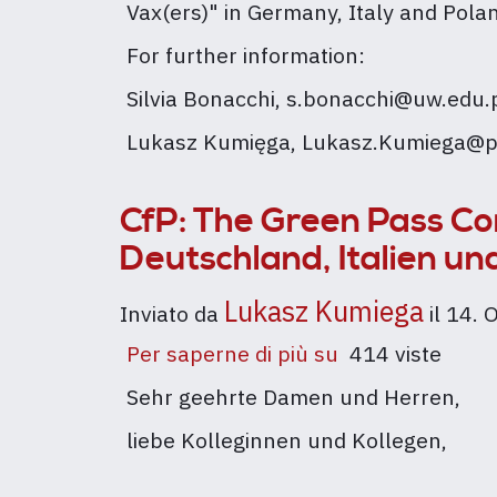
Vax(ers)" in Germany, Italy and Pola
Conflict:
For further information:
Wer,
was,
Silvia Bonacchi, s.bonacchi@uw.edu.
wo
Lukasz Kumięga, Lukasz.Kumiega@p
und
wie?
Die
CfP: The Green Pass Con
"No
Deutschland, Italien un
Vax(ers)"
in
Lukasz Kumiega
Inviato da
il
14. 
Deutschland,
Per saperne di più su
CfP:
414 viste
Italien
The
und
Sehr geehrte Damen und Herren,
Green
Polen"
liebe Kolleginnen und Kollegen,
Pass
Conflict: