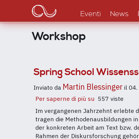
Main
Salta
al
navigation
Eventi
News
contenuto
principale
Workshop
Spring School Wissens
Martin Blessinger
Inviato da
il
04.
Per saperne di più su
Spring
557 viste
School
Im vergangenen Jahrzehnt erlebte d
Wissenssoziolo
tragen die Methodenausbildungen in
Diskursanalyse
der konkreten Arbeit am Text bzw. d
(WDA)
Rahmen der Diskursforschung gehör