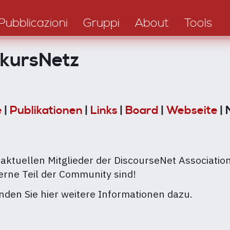
Pubblicazioni
Gruppi
About
Tools
skursNetz
e
|
Publikationen
|
Links
|
Board
|
Webseite
| 
e aktuellen Mitglieder der DiscourseNet Associatio
erne Teil der Community sind!
nden Sie hier weitere Informationen dazu.