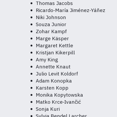
Thomas Jacobs
Ricardo-María Jiménez-Yáñez
Niki Johnson
Souza Junior
Zohar Kampf
Marge Käsper
Margaret Kettle
Kristjan Kikerpill
Amy King
Annette Knaut
Julio Levit Koldorf
Adam Konopka
Karsten Kopp
Monika Kopytowska
Matko Krce-Ivančić
Sonja Kuri
Sylvia Bendel Larcher