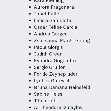
Kara Fleming
Aurora Fragonara
Janet Fuller
Leticia Gambetta
Oscar Felipe Garcia
Andrea Gergen
Zsuzsanna Margit Géring
Paola Giorgis
Judith Green
Evandra Grigoletto
Sergio Grullon
Feride Zeynep uder
Lyubov Gurevich
Bruna Damana Heinsfeld
Sabine Heiss
Tânia Hoff
A. Theodore lzmaylov