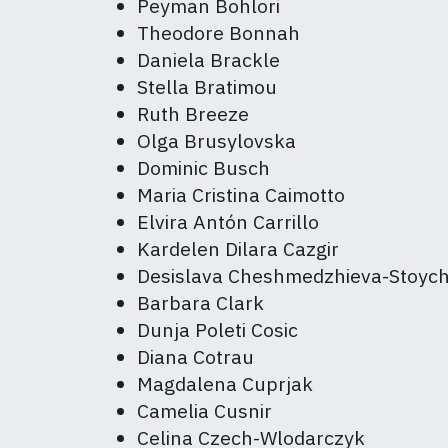
Peyman Bohlori
Theodore Bonnah
Daniela Brackle
Stella Bratimou
Ruth Breeze
Olga Brusylovska
Dominic Busch
Maria Cristina Caimotto
Elvira Antón Carrillo
Kardelen Dilara Cazgir
Desislava Cheshmedzhieva-Stoyc
Barbara Clark
Dunja Poleti Cosic
Diana Cotrau
Magdalena Cuprjak
Camelia Cusnir
Celina Czech-Wlodarczyk