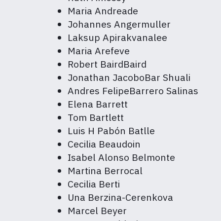
Maria Andreade
Johannes Angermuller
Laksup Apirakvanalee
Maria Arefeve
Robert BairdBaird
Jonathan JacoboBar Shuali
Andres FelipeBarrero Salinas
Elena Barrett
Tom Bartlett
Luis H Pabón Batlle
Cecilia Beaudoin
Isabel Alonso Belmonte
Martina Berrocal
Cecilia Berti
Una Berzina-Cerenkova
Marcel Beyer