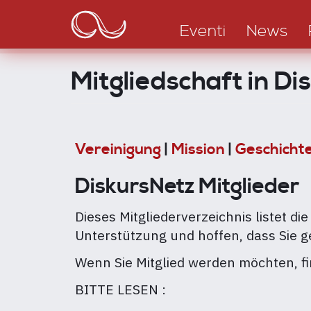
Main
Salta
al
navigation
Eventi
News
contenuto
principale
Mitgliedschaft in Di
Vereinigung
|
Mission
|
Geschicht
DiskursNetz Mitglieder
Dieses Mitgliederverzeichnis listet di
Unterstützung und hoffen, dass Sie g
Wenn Sie Mitglied werden möchten, fi
BITTE LESEN :