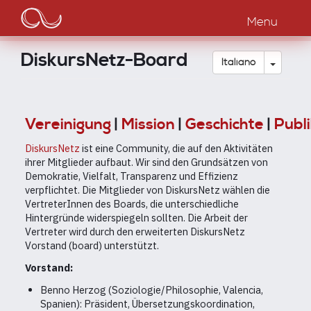
Main
Salta
al
Menu
navigation
contenuto
principale
DiskursNetz-Board
Toggle
Italiano
Vereinigung
|
Mission
|
Geschichte
|
Publ
DiskursNetz
ist eine Community, die auf den Aktivitäten
ihrer Mitglieder aufbaut. Wir sind den Grundsätzen von
Demokratie, Vielfalt, Transparenz und Effizienz
verpflichtet. Die Mitglieder von DiskursNetz wählen die
VertreterInnen des Boards, die unterschiedliche
Hintergründe widerspiegeln sollten. Die Arbeit der
Vertreter wird durch den erweiterten DiskursNetz
Vorstand (board) unterstützt.
Vorstand:
Benno Herzog (Soziologie/Philosophie, Valencia,
Spanien): Präsident, Übersetzungskoordination,