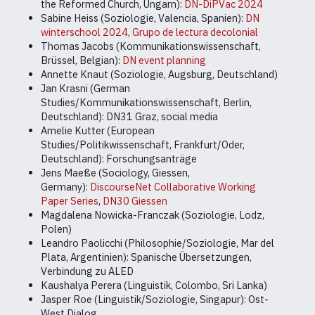
the Reformed Church, Ungarn):
DN-DiPVac 2024
Sabine Heiss (Soziologie, Valencia, Spanien):
DN
winterschool 2024
,
Grupo de lectura decolonial
Thomas Jacobs (Kommunikationswissenschaft,
Brüssel, Belgian):
DN event planning
Annette Knaut (Soziologie, Augsburg, Deutschland)
Jan Krasni (German
Studies/Kommunikationswissenschaft, Berlin,
Deutschland): DN31 Graz, social media
Amelie Kutter (European
Studies/Politikwissenschaft, Frankfurt/Oder,
Deutschland): Forschungsanträge
Jens Maeße (Sociology, Giessen,
Germany):
DiscourseNet Collaborative Working
Paper Series
,
DN30 Giessen
Magdalena Nowicka-Franczak (Soziologie, Lodz,
Polen)
Leandro Paolicchi (Philosophie/Soziologie, Mar del
Plata, Argentinien): Spanische Übersetzungen,
Verbindung zu ALED
Kaushalya Perera (Linguistik, Colombo, Sri Lanka)
Jasper Roe (Linguistik/Soziologie, Singapur): Ost-
West Dialog