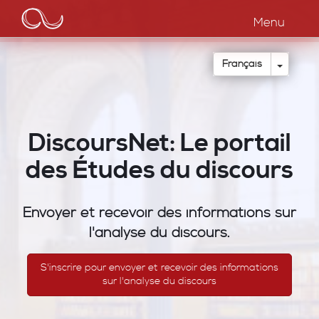
Main
Aller
au
Menu
navigation
contenu
principal
Toggle
Français
DiscoursNet: Le portail
des Études du discours
Envoyer et recevoir des informations sur
l'analyse du discours.
S'inscrire pour envoyer et recevoir des informations
sur l'analyse du discours