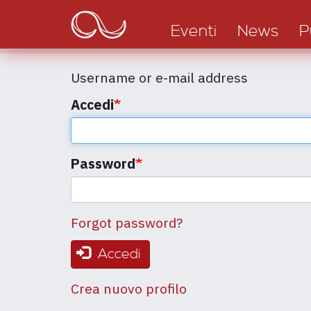
Main
Salta
al
navigation
Eventi
News
P
contenuto
principale
Username or e-mail address
Accedi
Password
Forgot password?
Accedi
Crea nuovo profilo