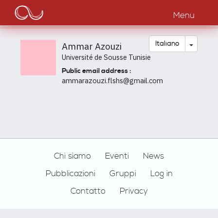
Main
Salta
al
Menu
navigation
contenuto
principale
Toggle
Italiano
Ammar Azouzi
Université de Sousse Tunisie
Public email address :
ammarazouzi.flshs@gmail.com
Footer
Chi siamo
Eventi
News
Pubblicazioni
Gruppi
Log in
Contatto
Privacy