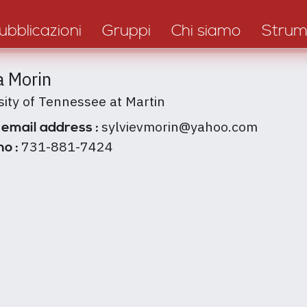
ubblicazioni
Gruppi
Chi siamo
Strum
a Morin
sity of Tennessee at Martin
sylvievmorin@yahoo.com
 email address :
731-881-7424
no :