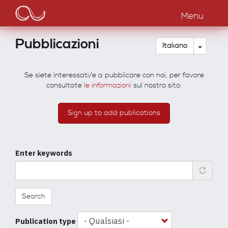
Main
Salta
al
Menu
navigation
contenuto
principale
Pubblicazioni
Toggle
Italiano
Se siete interessati/e a pubblicare con noi, per favore
consultate
le informazioni
sul nostro sito.
Sign up to add publications
Enter keywords
Search
Publication type