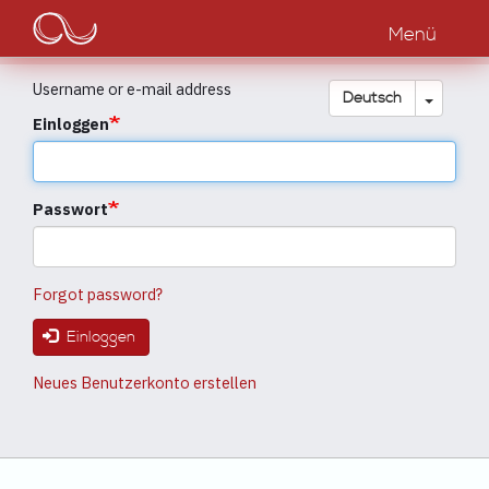
Main
Direkt
zum
Menü
navigation
Inhalt
Username or e-mail address
Dropdow
Deutsch
Einloggen
Passwort
Forgot password?
Einloggen
Neues Benutzerkonto erstellen