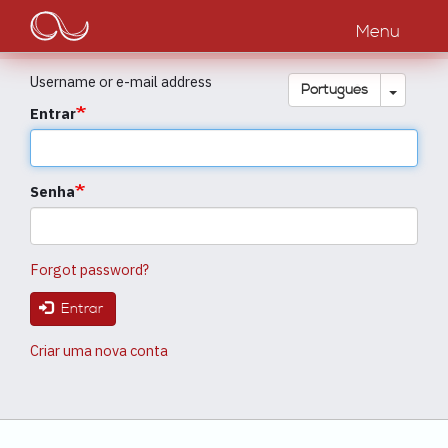
Main
Passar
para
Menu
navigation
o
conteúdo
Username or e-mail address
principal
Toggle
Português
Entrar
Senha
Forgot password?
Entrar
Criar uma nova conta