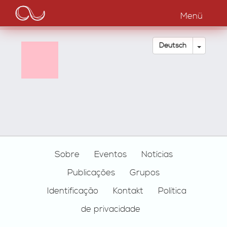
Main
Direkt
zum
Menü
navigation
Inhalt
Dropdow
Deutsch
Footer
Sobre
Eventos
Notícias
Publicações
Grupos
Identificação
Kontakt
Política
de privacidade