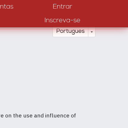
ntas
Entrar
Inscreva-se
Toggle Drop
Português
re on the use and influence of