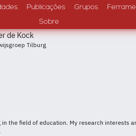
dades
Publicações
Grupos
Ferrame
Sobre
er de Kock
ijsgroep Tilburg
 in the field of education. My research interests a
.