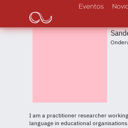
Main
Passar
Eventos
Novi
para
navigation
o
conteúdo
Sand
principal
Onderw
I am a practitioner researcher working
language in educational organisations