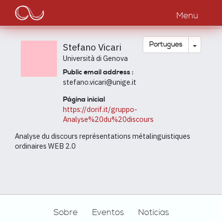
Main
Passar
para
Menu
navigation
o
conteúdo
principal
Toggle
Português
Stefano Vicari
Università di Genova
Public email address :
stefano.vicari@unige.it
Página inicial
https://dorif.it/gruppo-
Analyse%20du%20discours
Analyse du discours représentations métalinguistiques
ordinaires WEB 2.0
Footer
Sobre
Eventos
Notícias