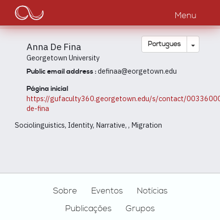
Main
Passar
para
Menu
navigation
o
conteúdo
principal
Toggle
Português
Anna De Fina
Georgetown University
definaa@eorgetown.edu
Public email address :
Página inicial
https://gufaculty360.georgetown.edu/s/contact/00336
de-fina
Sociolinguistics, Identity, Narrative, , Migration
Footer
Sobre
Eventos
Notícias
Publicações
Grupos