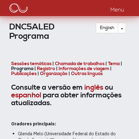
Main
Skip
to
Menu
navigation
main
content
DNC5ALED
Toggle
English
Programa
Sessões temáticas
|
Chamada de trabalhos
|
Tema
|
Programa |
Registro
|
Informações de viagem
|
Publicações
|
Organização
|
Outras línguas
Consulte a versão em
inglês
ou
espanhol
para obter informações
atualizadas.
Oradores principais:
Glenda Melo (Universidade Federal do Estado do