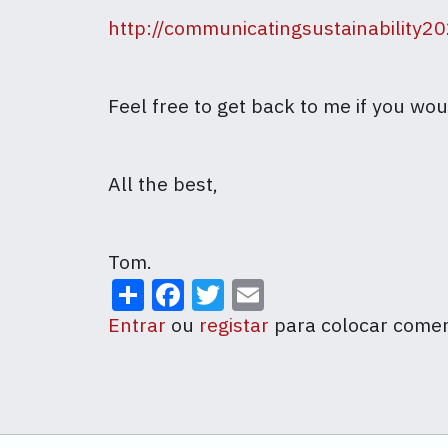
http://communicatingsustainability2
Feel free to get back to me if you wou
All the best,
Tom.
Share
Facebook
Twitter
Email
Entrar
ou
registar
para colocar comen