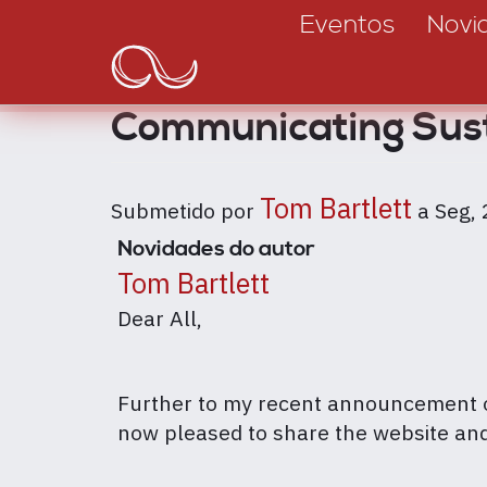
Main
Passar
Eventos
Novi
para
navigation
o
conteúdo
Communicating Sust
principal
Tom Bartlett
Submetido por
a
Seg,
Novidades do autor
Tom Bartlett
Dear All,
Further to my recent announcement o
now pleased to share the website and 