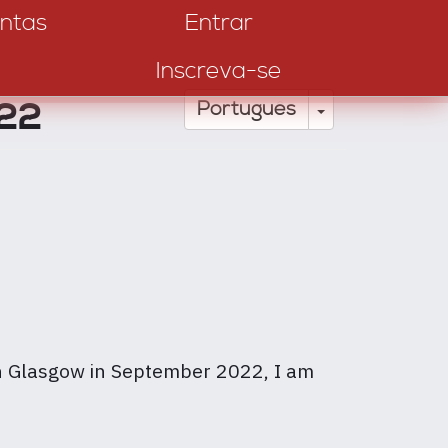
ntas
Entrar
Inscreva-se
022
Toggle Drop
Português
n Glasgow in September 2022, I am