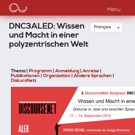
Main
Aller
au
Menu
navigation
contenu
principal
DNC3ALED: Wissen
Toggle
Français
und Macht in einer
polyzentrischen Welt
Thema |
Programm
|
Anmeldung
|
Anreise
|
Publikationen
|
Organisation
|
Andere Sprachen
|
DiskursNetz