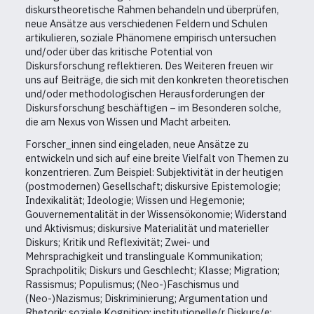
diskurstheoretische Rahmen behandeln und überprüfen,
neue Ansätze aus verschiedenen Feldern und Schulen
artikulieren, soziale Phänomene empirisch untersuchen
und/oder über das kritische Potential von
Diskursforschung reflektieren. Des Weiteren freuen wir
uns auf Beiträge, die sich mit den konkreten theoretischen
und/oder methodologischen Herausforderungen der
Diskursforschung beschäftigen – im Besonderen solche,
die am Nexus von Wissen und Macht arbeiten.
Forscher_innen sind eingeladen, neue Ansätze zu
entwickeln und sich auf eine breite Vielfalt von Themen zu
konzentrieren. Zum Beispiel: Subjektivität in der heutigen
(postmodernen) Gesellschaft; diskursive Epistemologie;
Indexikalität; Ideologie; Wissen und Hegemonie;
Gouvernementalität in der Wissensökonomie; Widerstand
und Aktivismus; diskursive Materialität und materieller
Diskurs; Kritik und Reflexivität; Zwei- und
Mehrsprachigkeit und translinguale Kommunikation;
Sprachpolitik; Diskurs und Geschlecht; Klasse; Migration;
Rassismus; Populismus; (Neo-)Faschismus und
(Neo-)Nazismus; Diskriminierung; Argumentation und
Rhetorik; soziale Kognition; institutionelle/r Diskurs/e;