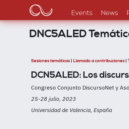
Main
Direkt
zum
navigation
Events
News
Inhalt
DNC5ALED Temátic
Sesiones temáticas
|
Llamado a contribuciones
| 
DCN5ALED: Los discurso
Congreso Conjunto DiscursoNet y Aso
25-28 julio, 2023
Universidad de Valencia, España