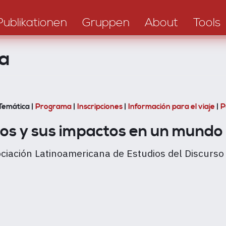
Publikationen
Gruppen
About
Tools
a
Temática |
Programa
|
Inscripciones
|
Información para el viaje
|
P
s y sus impactos en un mundo co
ciación Latinoamericana de Estudios del Discurso