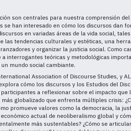
cación son centrales para nuestra comprensión del
as se han interesado en cómo los discursos dan for
discursos en variadas áreas de la vida social, tale
e las tendencias culturales y estéticas, una herra
nzadores y organizar la justicia social. Como cam
a interrogantes teóricas y metodológicas importa
en un mundo social cambiante.
ternational Association of Discourse Studies, y A
 explora cómo los discursos y los Estudios del Di
participantes a reflexionar sobre el impacto que 
ás globalizado que enfrenta múltiples crisis: ¿Cu
o promueve valores como la democracia, la justici
 económico actual de neoliberalismo global y có
ientalmente más sustentables? ¿Cómo se articulan 