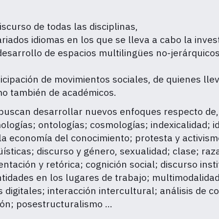
iscurso de todas las disciplinas,
riados idiomas en los que se lleva a cabo la invest
desarrollo de espacios multilingües no-jerárquicos 
icipación de movimientos sociales, de quienes llev
omo también de académicos.
uscan desarrollar nuevos enfoques respecto de, p
ogías; ontologías; cosmologías; indexicalidad; i
la economía del conocimiento; protesta y activismo
ngüísticas; discurso y género, sexualidad; clase; ra
tación y retórica; cognición social; discurso inst
entidades en los lugares de trabajo; multimodalidad
igitales; interacción intercultural; análisis de co
ón; posestructuralismo ...