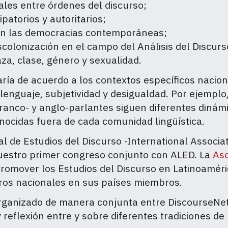
iales entre órdenes del discurso;
patorios y autoritarios;
s en las democracias contemporáneas;
scolonización en el campo del Análisis del Discurs
aza, clase, género y sexualidad.
varía de acuerdo a los contextos específicos nacio
lenguaje, subjetividad y desigualdad. Por ejemplo
 franco- y anglo-parlantes siguen diferentes dinám
nocidas fuera de cada comunidad lingüística.
al de Estudios del Discurso -International Associat
uestro primer congreso conjunto con ALED. La
Aso
romover los Estudios del Discurso en Latinoamér
ros nacionales en sus países miembros.
anizado de manera conjunta entre DiscourseNet-
 reflexión entre y sobre diferentes tradiciones de