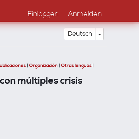
Einloggen
Anmelden
Dropdown-Li
Deutsch
ublicaciones
|
Organización
|
Otras lenguas
|
n múltiples crisis