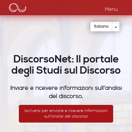
Main
Salta
al
Menu
navigation
contenuto
principale
Toggle
Italiano
DiscorsoNet: Il portale
degli Studi sul Discorso
Inviare e ricevere informazioni sull'analisi
del discorso.
Iscriversi per enviare e ricevere informazioni
sull'analisi del discorso