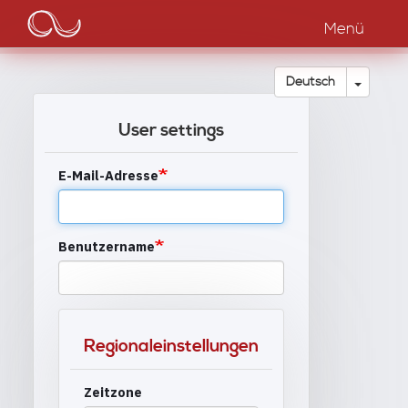
Main
Direkt
zum
Menü
navigation
Inhalt
Dropdow
Deutsch
User settings
E-Mail-Adresse
Benutzername
Regionaleinstellungen
Zeitzone