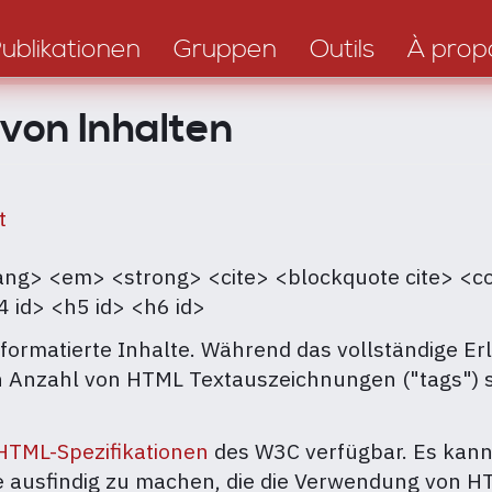
ublikationen
Gruppen
Outils
À prop
 von Inhalten
t
ang> <em> <strong> <cite> <blockquote cite> <cod
4 id> <h5 id> <h6 id>
 formatierte Inhalte. Während das vollständige 
en Anzahl von HTML Textauszeichnungen ("tags") s
HTML-Spezifikationen
des W3C verfügbar. Es kan
 ausfindig zu machen, die die Verwendung von H