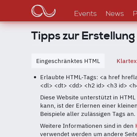
Main
Direkt
zum
navigation
Events
News
P
Inhalt
Tipps zur Erstellung
Eingeschränktes HTML
Klartex
Erlaubte HTML-Tags: <a href hrefl
<dl> <dt> <dd> <h2 id> <h3 id> <h
Diese Website unterstützt in HTML
kann, ist der Erlernen einer klein
Beispiele aller zulässigen Tags an.
Weitere Informationen sind in den
verwendet werden um andere Seite