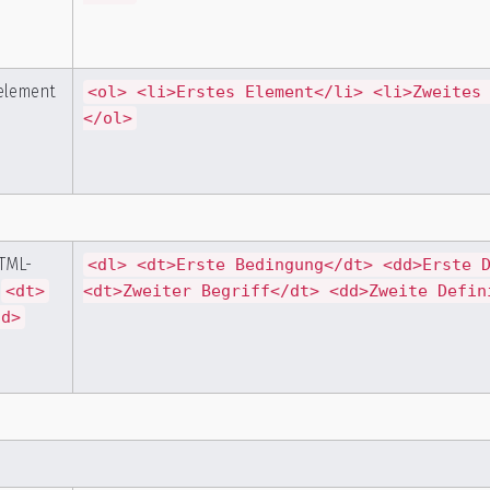
nelement
<ol> <li>Erstes Element</li> <li>Zweites
</ol>
HTML-
<dl> <dt>Erste Bedingung</dt> <dd>Erste 
,
<dt>
<dt>Zweiter Begriff</dt> <dd>Zweite Defin
dd>