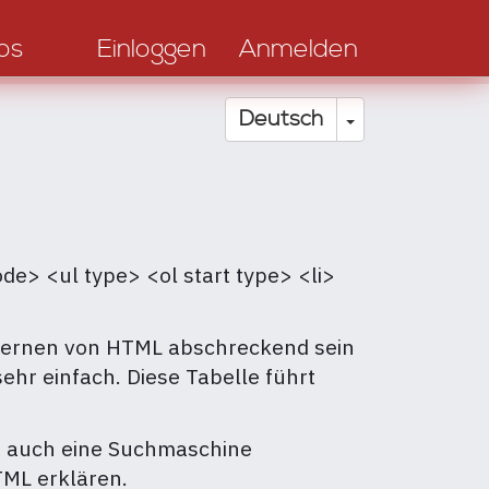
os
Einloggen
Anmelden
Dropdown-Li
Deutsch
e> <ul type> <ol start type> <li>
Erlernen von HTML abschreckend sein
ehr einfach. Diese Tabelle führt
n auch eine Suchmaschine
TML erklären.