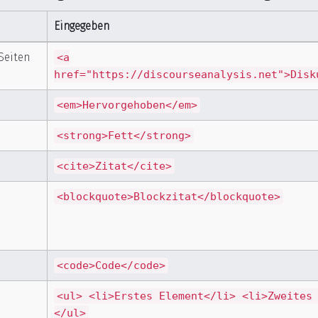
Eingegeben
Seiten
<a
href="https://discourseanalysis.net">Disk
<em>Hervorgehoben</em>
<strong>Fett</strong>
<cite>Zitat</cite>
<blockquote>Blockzitat</blockquote>
<code>Code</code>
<ul> <li>Erstes Element</li> <li>Zweites
</ul>