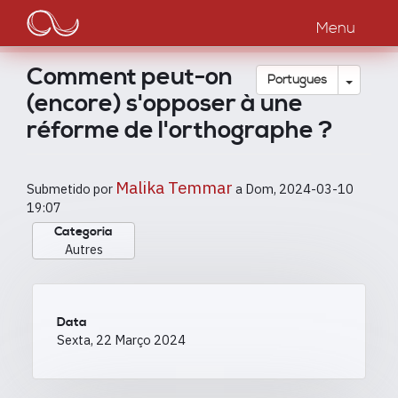
Main
Passar
para
Menu
navigation
o
conteúdo
Comment peut-on
principal
Toggle
Português
(encore) s'opposer à une
réforme de l'orthographe ?
Malika Temmar
Submetido por
a
Dom, 2024-03-10
19:07
Categoria
Autres
Data
Sexta, 22 Março 2024