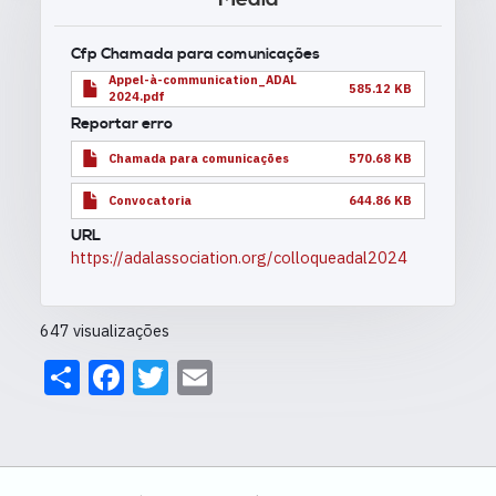
Cfp Chamada para comunicações
Appel-à-communication_ADAL
585.12 KB
2024.pdf
Reportar erro
Chamada para comunicações
570.68 KB
Convocatoria
644.86 KB
URL
https://adalassociation.org/colloqueadal2024
647 visualizações
Share
Facebook
Twitter
Email