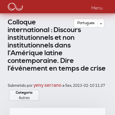
Main
Passar
para
Menu
navigation
o
conteúdo
Colloque
principal
Toggle
Português
international : Discours
institutionnels et non
institutionnels dans
l’Amérique latine
contemporaine. Dire
l’événement en temps de crise
yeny serrano
Submetido por
a
Sex, 2023-02-10 11:27
Categoria
Autres