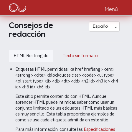
Main
Pasar
al
Menú
navigation
contenido
principal
Consejos de
Toggle
Español
redacción
HTML Restringido
Texto sin formato
Etiquetas HTML permitidas: <a href hreflang> <em>
<strong> <cite> <blockquote cite> <code> <ul type>
<ol start type> <li> <dl> <dt> <dd> <h2 id> <h3 id> <h4
id> <h5 id> <h6 id>
Este sitio permite contenido con HTML. Aunque
aprender HTML puede intimidar, saber cómo usar un
conjunto limitado de las etiquetas HTML más básicas
es muy sencillo. Esta tabla proporciona ejemplos de
como se usa cada etiqueta admitida en este sitio.
Para más información, consulte las
Especificaciones