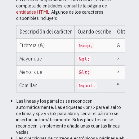
completa de entidades, consulte la página de
entidades HTML
. Algunos de los caracteres
disponibles incluyen:
Descripción del carácter
Cuando escribe
Obtiene
Etcétera (&)
&
&amp;
Mayor que
>
&gt;
Menor que
<
&lt;
Comillas
"
&quot;
Las líneas y los párrafos se reconocen
automáticamente. Las etiquetas <br /> para el salto
de línea y <p> y </p> para abrir y cerrar el párrafo se
insertan automáticamente. Si los párrafos no se
reconocen, simplemente añada unas cuantas líneas
vacías.
Las direcciones de correos electrónicos y páginas web