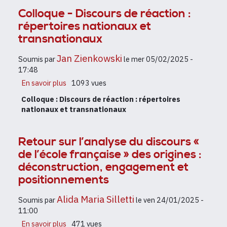
thème
Colloque - Discours de réaction :
:
répertoires nationaux et
«
Formes
transnationaux
discursives
et
Jan Zienkowski
Soumis par
le
mer 05/02/2025 -
contextes
17:48
en
En savoir plus
sur
1093 vues
mutation
Colloque
:
Colloque : Discours de réaction : répertoires
-
perspectives
nationaux et transnationaux
Discours
croisées
de
»
réaction
Retour sur l’analyse du discours «
:
de l’école française » des origines :
répertoires
nationaux
déconstruction, engagement et
et
positionnements
transnationaux
Alida Maria Silletti
Soumis par
le
ven 24/01/2025 -
11:00
En savoir plus
sur
471 vues