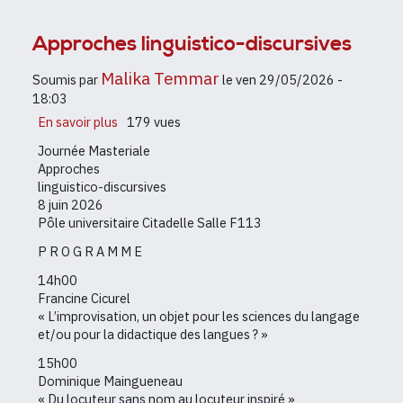
voix
perspectives,
défis
Approches linguistico-discursives
dans
les
Malika Temmar
Soumis par
le
ven 29/05/2026 -
sociétés
18:03
de
En savoir plus
sur
179 vues
crises
Approches
globales
Journée Masteriale
linguistico-
Approches
discursives
linguistico-discursives
8 juin 2026
Pôle universitaire Citadelle Salle F113
P R O G R A M M E
14h00
Francine Cicurel
« L’improvisation, un objet pour les sciences du langage
et/ou pour la didactique des langues ? »
15h00
Dominique Maingueneau
« Du locuteur sans nom au locuteur inspiré »