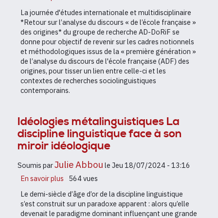
Retour
La journée d'études internationale et multidisciplinaire
sur
*Retour sur l’analyse du discours « de l’école française »
l’analyse
des origines* du groupe de recherche AD-DoRiF se
du
donne pour objectif de revenir sur les cadres notionnels
discours
et méthodologiques issus de la « première génération »
«
de l’analyse du discours de l'école française (ADF) des
de
origines, pour tisser un lien entre celle-ci et les
l’école
contextes de recherches sociolinguistiques
française
contemporains.
»
des
origines
Idéologies métalinguistiques La
:
discipline linguistique face à son
déconstruction,
engagement
miroir idéologique
et
positionnements
Julie Abbou
Soumis par
le
Jeu 18/07/2024 - 13:16
En savoir plus
sur
564 vues
Idéologies
Le demi-siècle d’âge d’or de la discipline linguistique
métalinguistiques
s’est construit sur un paradoxe apparent : alors qu’elle
La
devenait le paradigme dominant influençant une grande
discipline