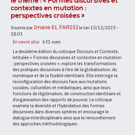
le thème : « Formes discursives et
contextes en mutation :
perspectives croisées »
Imane EL FARSSI
Soumis par
le
lun 15/12/2025 -
18:03
En savoir plus
sur
631 vues
la
La deuxième édition du colloque Discours et Contexte,
2ème
intitulée « Formes discursives et contextes en mutation
édition
: perspectives croisées », explore les transformations
du
des pratiques discursives à l’ère de la globalisation, du
colloque
numérique et de la fluidité identitaire. Elle interroge la
international
reconfiguration des discours face aux mutations
et
sociales, culturelles et médiatiques, ainsi que leurs
interdisciplinaire
fonctions de légitimation, de construction identitaire et
de
d’organisation des rapports de pouvoir. Le colloque
Safi,
examine la diversité et l’hybridation des formes
Discours
discursives dans diverses sphères et encourage le
et
dialogue interdisciplinaire ainsi que le renouvèlement
contexte,
des approches méthodologiques.
sous
le