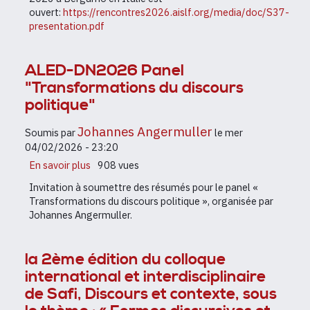
Rencontres
ouvert:
https://rencontres2026.aislf.org/media/doc/S37-
sociologiques
presentation.pdf
de
l’AISLF
-
ALED-DN2026 Panel
Bergame
"Transformations du discours
(29
juin-
politique"
2
juillet
Johannes Angermuller
Soumis par
le
mer
2026)
04/02/2026 - 23:20
En savoir plus
sur
908 vues
ALED-
Invitation à soumettre des résumés pour le panel «
DN2026
Transformations du discours politique », organisée par
Panel
Johannes Angermuller.
"Transformations
du
discours
la 2ème édition du colloque
politique"
international et interdisciplinaire
de Safi, Discours et contexte, sous