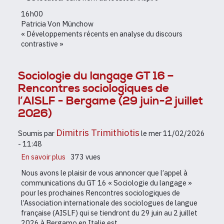
16h00
Patricia Von Münchow
« Développements récents en analyse du discours
contrastive »
Sociologie du langage GT 16 –
Rencontres sociologiques de
l’AISLF - Bergame (29 juin-2 juillet
2026)
Dimitris Trimithiotis
Soumis par
le
mer 11/02/2026
- 11:48
En savoir plus
sur
373 vues
Sociologie
Nous avons le plaisir de vous annoncer que l’appel à
du
communications du GT 16 « Sociologie du langage »
langage
pour les prochaines Rencontres sociologiques de
GT
l’Association internationale des sociologues de langue
16
française (AISLF) qui se tiendront du 29 juin au 2 juillet
–
2026 à Bergamo en Italie est