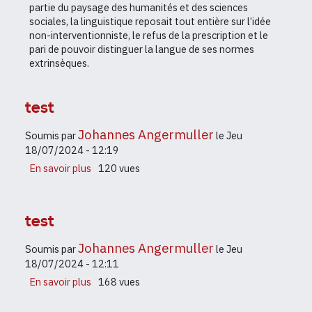
partie du paysage des humanités et des sciences
linguistique
sociales, la linguistique reposait tout entière sur l’idée
face
non-interventionniste, le refus de la prescription et le
à
pari de pouvoir distinguer la langue de ses normes
son
extrinsèques.
miroir
idéologique
test
Johannes Angermuller
Soumis par
le
Jeu
18/07/2024 - 12:19
En savoir plus
sur
120 vues
test
test
Johannes Angermuller
Soumis par
le
Jeu
18/07/2024 - 12:11
En savoir plus
sur
168 vues
test