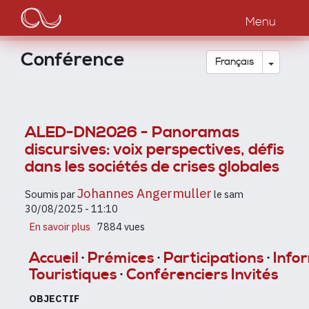
Main
Aller
au
Menu
navigation
contenu
principal
Conférence
Toggle
Français
ALED-DN2026 - Panoramas
discursives: voix perspectives, défis
dans les sociétés de crises globales
Johannes Angermuller
Soumis par
le
sam
30/08/2025 - 11:10
En savoir plus
sur
7884 vues
ALED-
DN2026
Accueil
·
Prémices
·
Participations
·
Info
-
Touristiques
·
Conférenciers Invités
Panoramas
discursives:
OBJECTIF