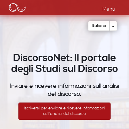
Main
Salta
al
Menu
navigation
contenuto
principale
Toggle
Italiano
DiscorsoNet: Il portale
degli Studi sul Discorso
Inviare e ricevere informazioni sull'analisi
del discorso.
Iscriversi per enviare e ricevere informazioni
sull'analisi del discorso