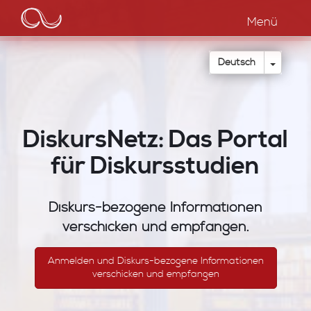
Main
Direkt
zum
Menü
navigation
Inhalt
Dropdow
Deutsch
DiskursNetz: Das Portal
für Diskursstudien
Diskurs-bezogene Informationen
verschicken und empfangen.
Anmelden und Diskurs-bezogene Informationen
verschicken und empfangen