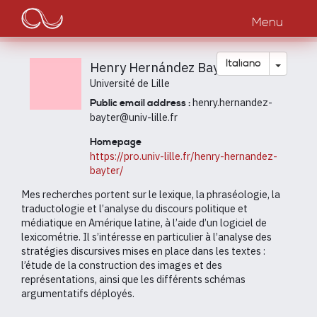
Main
Salta
al
Menu
navigation
contenuto
principale
Toggle
Italiano
Henry Hernández Bayter
Université de Lille
henry.hernandez-
Public email address :
bayter@univ-lille.fr
Homepage
https://pro.univ-lille.fr/henry-hernandez-
bayter/
Mes recherches portent sur le lexique, la phraséologie, la
traductologie et l’analyse du discours politique et
médiatique en Amérique latine, à l’aide d’un logiciel de
lexicométrie. Il s’intéresse en particulier à l’analyse des
stratégies discursives mises en place dans les textes :
l’étude de la construction des images et des
représentations, ainsi que les différents schémas
argumentatifs déployés.