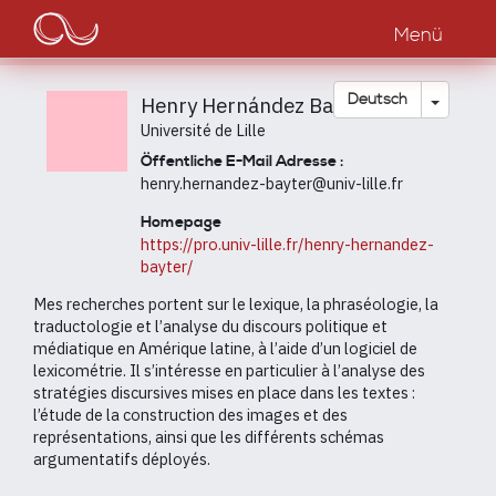
Main
Direkt
zum
Menü
navigation
Inhalt
Dropdow
Deutsch
Henry Hernández Bayter
Université de Lille
Öffentliche E-Mail Adresse :
henry.hernandez-bayter@univ-lille.fr
Homepage
https://pro.univ-lille.fr/henry-hernandez-
bayter/
Mes recherches portent sur le lexique, la phraséologie, la
traductologie et l’analyse du discours politique et
médiatique en Amérique latine, à l’aide d’un logiciel de
lexicométrie. Il s’intéresse en particulier à l’analyse des
stratégies discursives mises en place dans les textes :
l’étude de la construction des images et des
représentations, ainsi que les différents schémas
argumentatifs déployés.