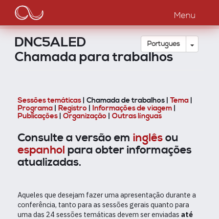
Main
Passar
para
Menu
navigation
o
conteúdo
DNC5ALED
principal
Toggle
Português
Chamada para trabalhos
Sessões temáticas
| Chamada de trabalhos |
Tema
|
Programa
|
Registro
|
Informações de viagem
|
Publicações
|
Organização
|
Outras línguas
Consulte a versão em
inglês
ou
espanhol
para obter informações
atualizadas.
Aqueles que desejam fazer uma apresentação durante a
conferência, tanto para as sessões gerais quanto para
uma das 24 sessões temáticas devem ser enviadas
até