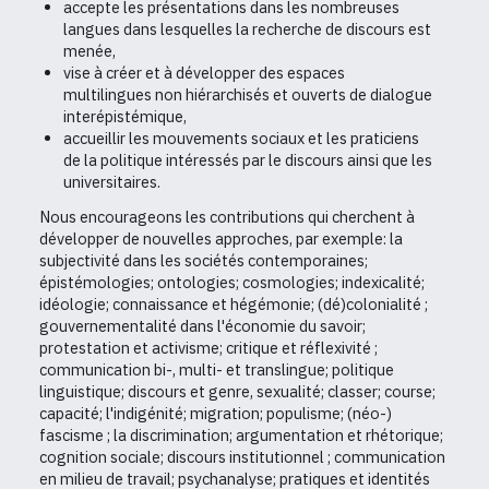
accepte les présentations dans les nombreuses
langues dans lesquelles la recherche de discours est
menée,
vise à créer et à développer des espaces
multilingues non hiérarchisés et ouverts de dialogue
interépistémique,
accueillir les mouvements sociaux et les praticiens
de la politique intéressés par le discours ainsi que les
universitaires.
Nous encourageons les contributions qui cherchent à
développer de nouvelles approches, par exemple: la
subjectivité dans les sociétés contemporaines;
épistémologies; ontologies; cosmologies; indexicalité;
idéologie; connaissance et hégémonie; (dé)colonialité ;
gouvernementalité dans l'économie du savoir;
protestation et activisme; critique et réflexivité ;
communication bi-, multi- et translingue; politique
linguistique; discours et genre, sexualité; classer; course;
capacité; l'indigénité; migration; populisme; (néo-)
fascisme ; la discrimination; argumentation et rhétorique;
cognition sociale; discours institutionnel ; communication
en milieu de travail; psychanalyse; pratiques et identités