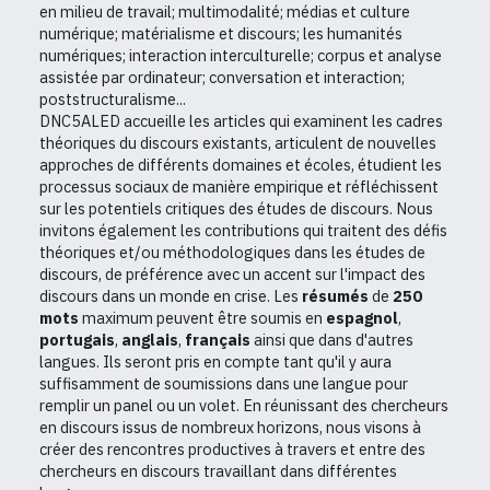
en milieu de travail; multimodalité; médias et culture
numérique; matérialisme et discours; les humanités
numériques; interaction interculturelle; corpus et analyse
assistée par ordinateur; conversation et interaction;
poststructuralisme...
DNC5ALED accueille les articles qui examinent les cadres
théoriques du discours existants, articulent de nouvelles
approches de différents domaines et écoles, étudient les
processus sociaux de manière empirique et réfléchissent
sur les potentiels critiques des études de discours. Nous
invitons également les contributions qui traitent des défis
théoriques et/ou méthodologiques dans les études de
discours, de préférence avec un accent sur l'impact des
discours dans un monde en crise. Les
résumés
de
250
mots
maximum peuvent être soumis en
espagnol
,
portugais
,
anglais
,
français
ainsi que dans d'autres
langues. Ils seront pris en compte tant qu'il y aura
suffisamment de soumissions dans une langue pour
remplir un panel ou un volet. En réunissant des chercheurs
en discours issus de nombreux horizons, nous visons à
créer des rencontres productives à travers et entre des
chercheurs en discours travaillant dans différentes