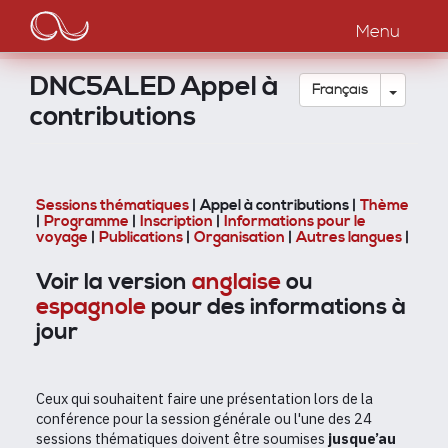
Main
Aller
au
Menu
navigation
contenu
principal
DNC5ALED Appel à
Toggle
Français
contributions
Sessions thématiques
| Appel à contributions
|
Thème
|
Programme
|
Inscription
|
Informations pour le
voyage
|
Publications
|
Organisation
|
Autres langues
|
Voir la version
anglaise
ou
espagnole
pour des informations à
jour
Ceux qui souhaitent faire une présentation lors de la
conférence pour la session générale ou l'une des 24
sessions thématiques doivent être soumises
jusque’au