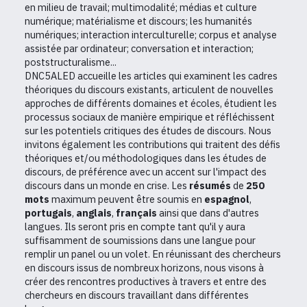
en milieu de travail; multimodalité; médias et culture
numérique; matérialisme et discours; les humanités
numériques; interaction interculturelle; corpus et analyse
assistée par ordinateur; conversation et interaction;
poststructuralisme...
DNC5ALED accueille les articles qui examinent les cadres
théoriques du discours existants, articulent de nouvelles
approches de différents domaines et écoles, étudient les
processus sociaux de manière empirique et réfléchissent
sur les potentiels critiques des études de discours. Nous
invitons également les contributions qui traitent des défis
théoriques et/ou méthodologiques dans les études de
discours, de préférence avec un accent sur l'impact des
discours dans un monde en crise. Les
résumés
de
250
mots
maximum peuvent être soumis en
espagnol
,
portugais
,
anglais
,
français
ainsi que dans d'autres
langues. Ils seront pris en compte tant qu'il y aura
suffisamment de soumissions dans une langue pour
remplir un panel ou un volet. En réunissant des chercheurs
en discours issus de nombreux horizons, nous visons à
créer des rencontres productives à travers et entre des
chercheurs en discours travaillant dans différentes