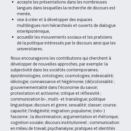
accepte les présentations dans les nombreuses
langues dans lesquelles la recherche de discours est
menée,
vise à créer et à développer des espaces
multilingues non hiérarchisés et ouverts de dialogue
interépistémique,
accueillir les mouvements sociaux et les praticiens
de la politique intéressés par le discours ainsi que les
universitaires.
Nous encourageons les contributions qui cherchent à
développer de nouvelles approches, par exemple: la
subjectivité dans les sociétés contemporaines;
épistémologies; ontologies; cosmologies; indexicalité;
idéologie; connaissance et hégémonie; (dé)colonialité ;
gouvernementalité dans l'économie du savoir;
protestation et activisme; critique et réflexivité ;
communication bi-, multi- et translingue; politique
linguistique; discours et genre, sexualité; classer; course;
capacité; l'indigénité; migration; populisme; (néo-)
fascisme ; la discrimination; argumentation et rhétorique;
cognition sociale; discours institutionnel ; communication
en milieu de travail; psychanalyse; pratiques et identités