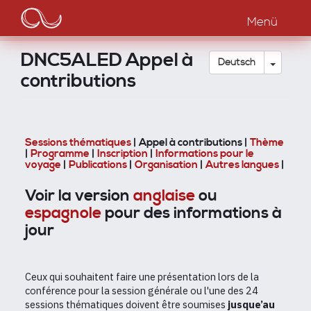
Main
Direkt
zum
Menü
navigation
Inhalt
DNC5ALED Appel à
Dropdow
Deutsch
contributions
Sessions thématiques
| Appel à contributions
|
Thème
|
Programme
|
Inscription
|
Informations pour le
voyage
|
Publications
|
Organisation
|
Autres langues
|
Voir la version
anglaise
ou
espagnole
pour des informations à
jour
Ceux qui souhaitent faire une présentation lors de la
conférence pour la session générale ou l'une des 24
sessions thématiques doivent être soumises
jusque’au